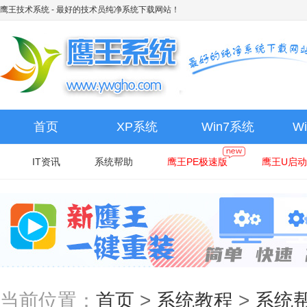
鹰王技术系统
- 最好的技术员纯净系统下载网站！
首页
XP系统
Win7系统
W
IT资讯
系统帮助
鹰王PE极速版
鹰王U启动
当前位置：
首页
>
系统教程
>
系统