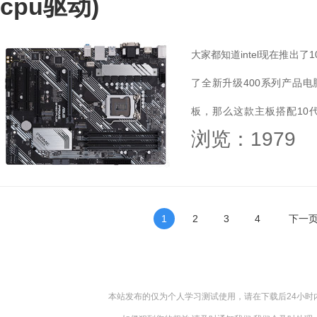
cpu驱动)
大家都知道intel现在推出
了全新升级400系列产品电
板，那么这款主板搭配10代
浏览：1979
B460+10代CPU安装Win7教程
1
2
3
4
下一
本站发布的仅为个人学习测试使用，请在下载后24小